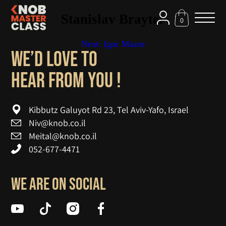
Stanislav Brayter
0
Next:
Igor Mazor
Pos
We’d love to
navigatio
! hear from you
Kibbutz Galuyot Rd 23, Tel Aviv-Yafo, Israel
Niv@knob.co.il
Meital@knob.co.il
052-677-4471
We are on social