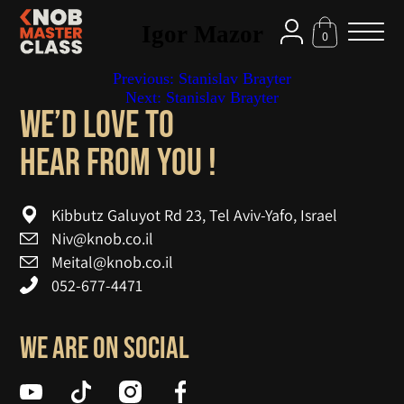
Igor Mazor
0
Previous:
Stanislav Brayter
Pos
Next:
Stanislav Brayter
navigatio
We’d love to
! hear from you
Kibbutz Galuyot Rd 23, Tel Aviv-Yafo, Israel
Niv@knob.co.il
Meital@knob.co.il
052-677-4471
We are on social