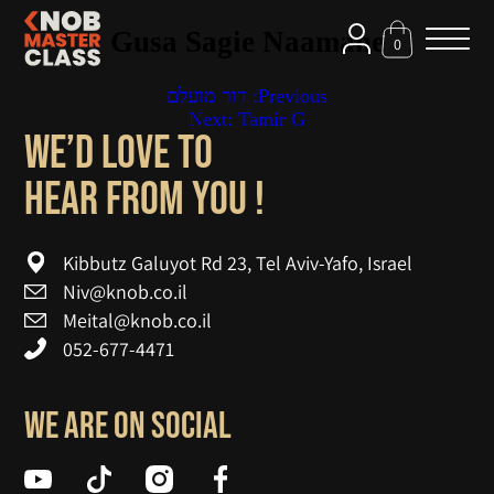
Gusa Sagie Naamane
0
דור מועלם
Previous:
Pos
Next:
Tamir G
navigatio
We’d love to
! hear from you
Kibbutz Galuyot Rd 23, Tel Aviv-Yafo, Israel
Niv@knob.co.il
Meital@knob.co.il
052-677-4471
We are on social