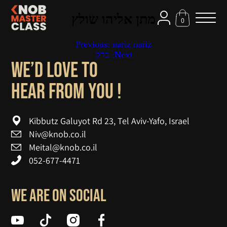
מתן אליהו שולץ
0
Previous:
nariz nariz
Pos
ברק
Next:
navigatio
We’d love to
! hear from you
Kibbutz Galuyot Rd 23, Tel Aviv-Yafo, Israel
Niv@knob.co.il
Meital@knob.co.il
052-677-4471
We are on social