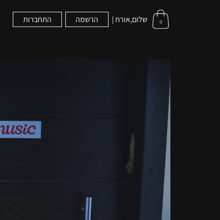
שלום,
אורח |
הרשמה
התחברות
0