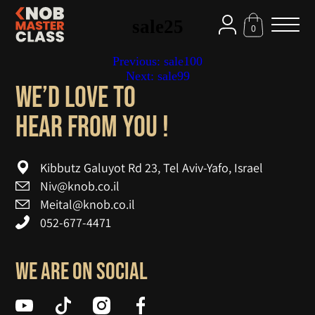
sale25
0
Previous:
sale100
Pos
Next:
sale99
navigatio
We’d love to
! hear from you
Kibbutz Galuyot Rd 23, Tel Aviv-Yafo, Israel
Niv@knob.co.il
Meital@knob.co.il
052-677-4471
We are on social